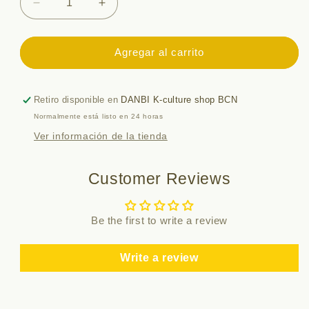
Reducir
Aumentar
cantidad
cantidad
para
para
TXT
TXT
Agregar al carrito
-
-
BEOMGYU&#39;s
BEOMGYU&#39;s
Mixtape:
Mixtape:
Retiro disponible en
DANBI K-culture shop BCN
Panic
Panic
Normalmente está listo en 24 horas
Ver información de la tienda
Customer Reviews
Be the first to write a review
Write a review