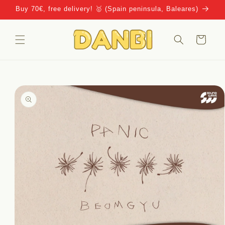
Ir
Buy 70€, free delivery! 🥇 (Spain peninsula, Baleares)
directamente
al contenido
Carrito
Ir
directamente
a la
información
del producto