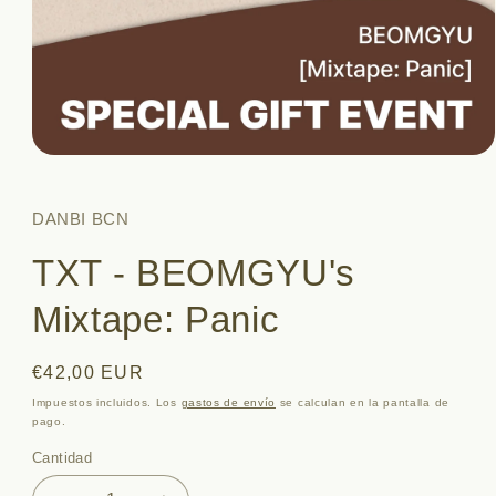
Abrir
elemento
multimedia
1
DANBI BCN
en
una
TXT - BEOMGYU's
ventana
modal
Mixtape: Panic
Precio
€42,00 EUR
habitual
Impuestos incluidos. Los
gastos de envío
se calculan en la pantalla de
pago.
Cantidad
Cantidad