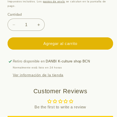
habitual
Impuestos incluidos. Los
gastos de envío
se calculan en la pantalla de
pago.
Cantidad
Cantidad
Reducir
Aumentar
cantidad
cantidad
para
para
MOFUSAND
MOFUSAND
Agregar al carrito
PLUSH
PLUSH
-
-
CRAB
CRAB
Retiro disponible en
DANBI K-culture shop BCN
Normalmente está listo en 24 horas
Ver información de la tienda
Customer Reviews
Be the first to write a review