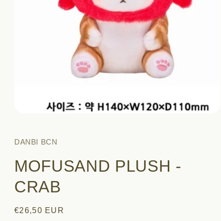
Abrir
elemento
multimedia
1
DANBI BCN
en
una
MOFUSAND PLUSH -
ventana
modal
CRAB
Precio
€26,50 EUR