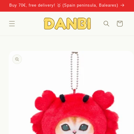
Ir
Buy 70€, free delivery! 🥇 (Spain peninsula, Baleares)
directamente
al contenido
Carrito
Ir
directamente
a la
información
del producto